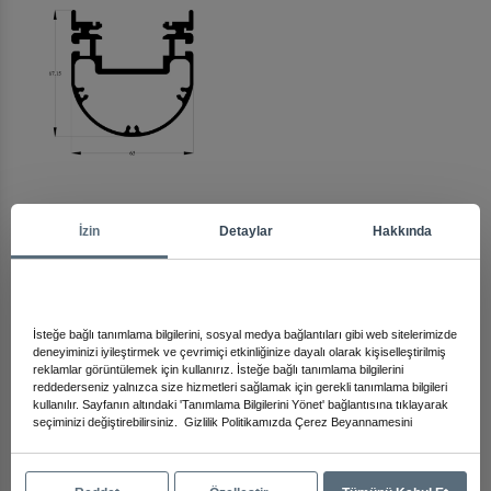
Arma
İzin
Detaylar
Hakkında
Diğer Ürünleri İnceleyin
İsteğe bağlı tanımlama bilgilerini, sosyal medya bağlantıları gibi web sitelerimizde
deneyiminizi iyileştirmek ve çevrimiçi etkinliğinize dayalı olarak kişiselleştirilmiş
reklamlar görüntülemek için kullanırız. İsteğe bağlı tanımlama bilgilerini
reddederseniz yalnızca size hizmetleri sağlamak için gerekli tanımlama bilgileri
kullanılır. Sayfanın altındaki 'Tanımlama Bilgilerini Yönet' bağlantısına tıklayarak
seçiminizi değiştirebilirsiniz.
Gizlilik Politikamızda
Çerez Beyannamesini