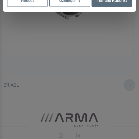
Reddet
Özelleştir
Tümünü Kabul Et
211 ASL