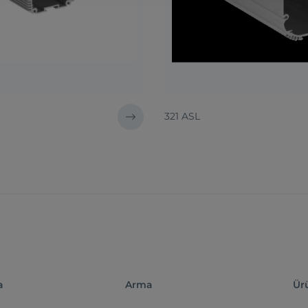
321 ASL
a
Arma
Ür