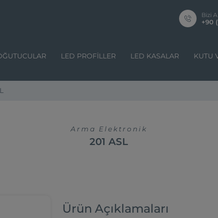
Bizi A
+90 (
OĞUTUCULAR
LED PROFILLER
LED KASALAR
KUTU 
L
Arma Elektronik
201 ASL
Ürün Açıklamaları