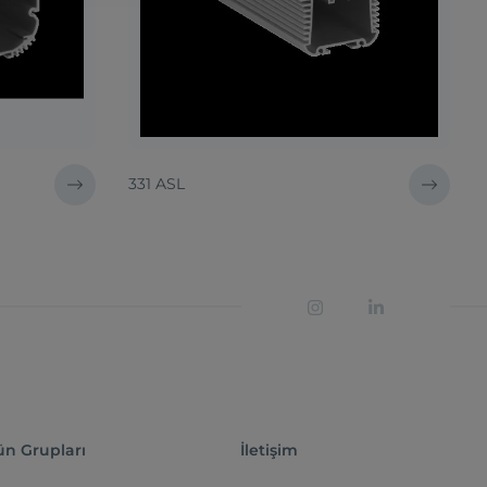
331 ASL
ün Grupları
İletişim