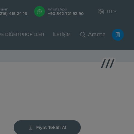
rayın
WhatsApp
TR
216) 415 24 16
+90 542 721 92 90
Arama
VE DIĞER PROFILLER
İLETIŞIM
Fiyat Teklifi Al