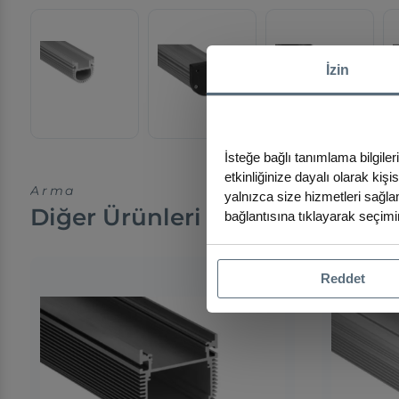
İzin
İsteğe bağlı tanımlama bilgiler
etkinliğinize dayalı olarak kiş
Arma
yalnızca size hizmetleri sağlam
Diğer Ürünleri İnceleyin
bağlantısına tıklayarak seçimin
Reddet