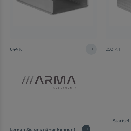
844 KT
893 K.T
Startsei
Lernen Sie uns näher kennen!