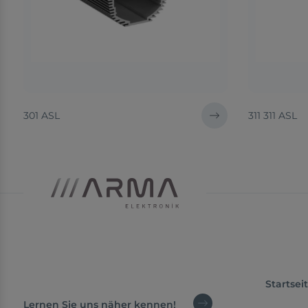
301 ASL
311 311 ASL
Startsei
Lernen Sie uns näher kennen!