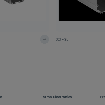
321 ASL
te
Arma Electronics
Pr