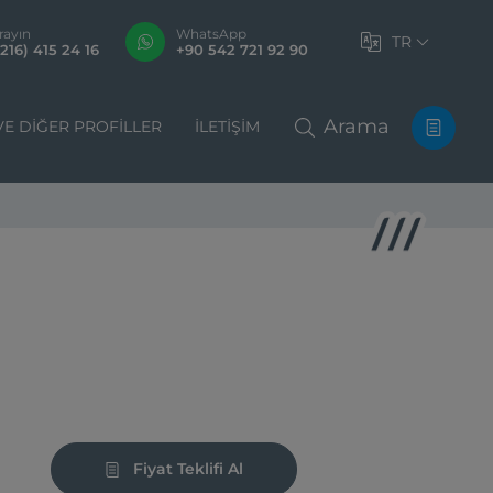
rayın
WhatsApp
TR
216) 415 24 16
+90 542 721 92 90
Arama
VE DIĞER PROFILLER
İLETIŞIM
Fiyat Teklifi Al