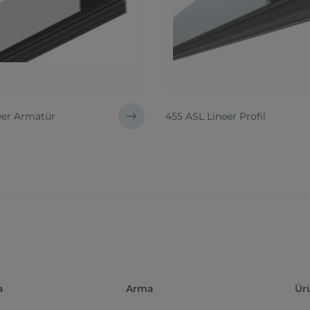
eer Armatür
455 ASL Lineer Profil
a
Arma
Ür