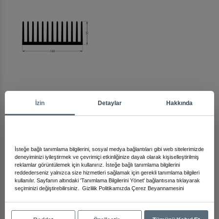
Arma
İzin
Detaylar
Hakkında
Diğer Ürünleri İnceleyin
İsteğe bağlı tanımlama bilgilerini, sosyal medya bağlantıları gibi web sitelerimizde
deneyiminizi iyileştirmek ve çevrimiçi etkinliğinize dayalı olarak kişiselleştirilmiş
reklamlar görüntülemek için kullanırız. İsteğe bağlı tanımlama bilgilerini
reddederseniz yalnızca size hizmetleri sağlamak için gerekli tanımlama bilgileri
kullanılır. Sayfanın altındaki 'Tanımlama Bilgilerini Yönet' bağlantısına tıklayarak
seçiminizi değiştirebilirsiniz.
Gizlilik Politikamızda
Çerez Beyannamesini