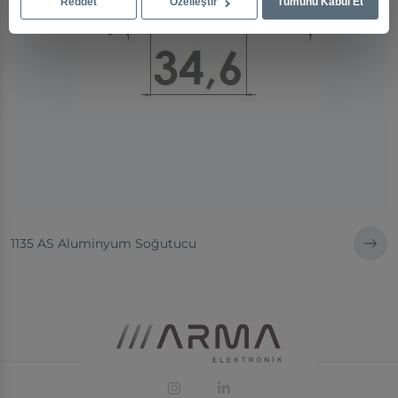
Reddet
Özelleştir
Tümünü Kabul Et
1135 AS Aluminyum Soğutucu